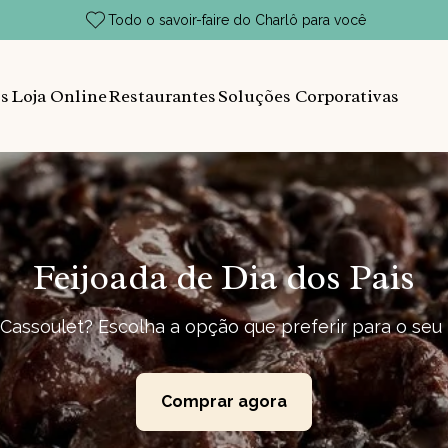
Todo o savoir-faire do Charlô para você
s
Loja Online
Restaurantes
Soluções Corporativas
Feijoada de Dia dos Pais
 Cassoulet? Escolha a opção que preferir para o seu 
Comprar agora