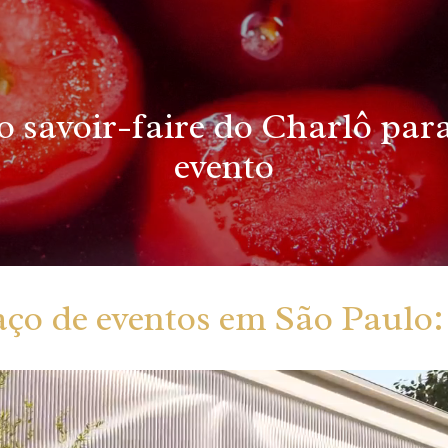
o savoir-faire do Charlô para
evento
ço de eventos em São Paulo: