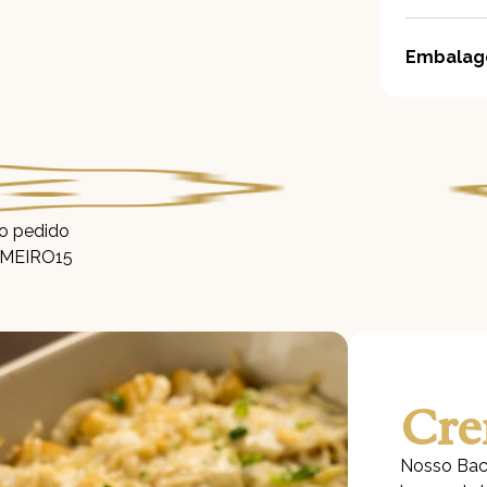
Embala
ro pedido
RIMEIRO15
Cre
Nosso Bac