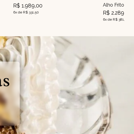
Alho Frito)
R$ 1.989,00
R$ 2.289,00
6x de R$ 331,50
6x de R$ 381,50
as