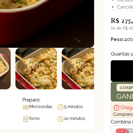
Cancel
R$ 275
6x de R$ 4
Peso:
40
Quantas 
Preparo:
Microondas
5 minutos
Cheg
Comprando
forno
10 minutos
Combina