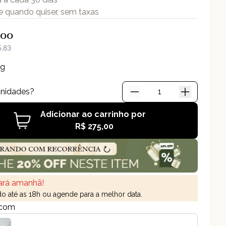
e quando quiser, sem taxas
,00
5,83
0g
unidades?
Adicionar ao carrinho por
R$ 275,00
Bacalhau com Natas
ará amanhã!
 até as 18h ou agende para a melhor data.
 com