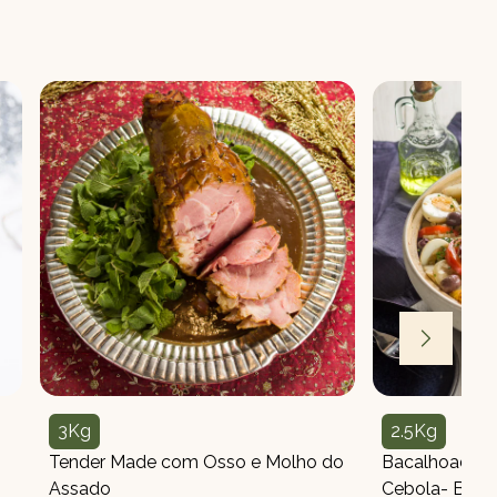
3Kg
2.5Kg
Peso
Peso
Tender Made com Osso e Molho do
Bacalhoada Tr
Assado
Cebola- Batat