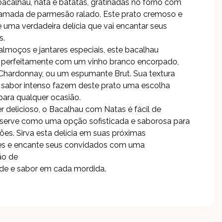
bacalhau, nata e batatas, gratinadas no forno com
amada de parmesão ralado. Este prato cremoso e
 uma verdadeira delícia que vai encantar seus
s.
 almoços e jantares especiais, este bacalhau
 perfeitamente com um vinho branco encorpado,
hardonnay, ou um espumante Brut. Sua textura
sabor intenso fazem deste prato uma escolha
para qualquer ocasião.
r delicioso, o Bacalhau com Natas é fácil de
 serve como uma opção sofisticada e saborosa para
ções. Sirva esta delícia em suas próximas
es e encante seus convidados com uma
ão de
de e sabor em cada mordida.