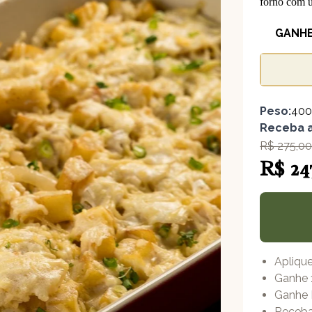
forno com u
GANHE
Peso:
40
Receba a
R$ 275,0
R$ 24
Apliqu
Ganhe 
Ganhe 
Receba