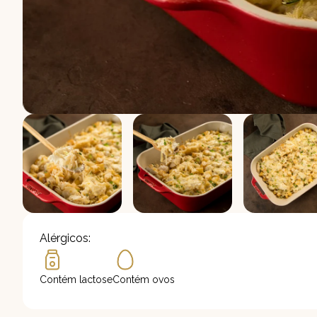
Alérgicos:
Contém lactose
Contém ovos