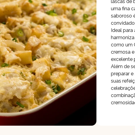
lascas de 
uma fina c
saboroso é
convidado
Ideal para
harmoniza
como um C
cremosa e 
excelente 
Além de se
preparar e
suas refei
celebraçõ
combinaç
cremosida