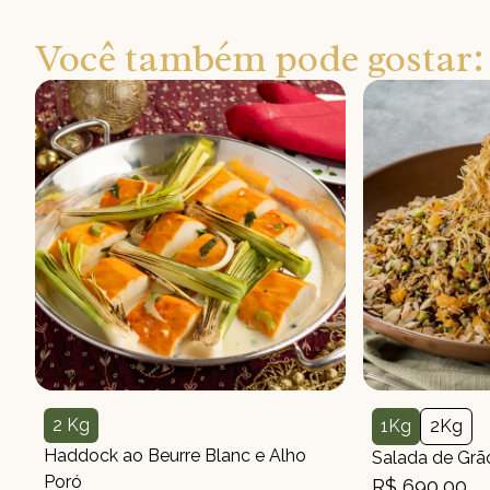
Você também pode gostar:
2 Kg
1Kg
2Kg
Peso
Peso
Peso
Haddock ao Beurre Blanc e Alho
Salada de Grão
Poró
R$ 690,00