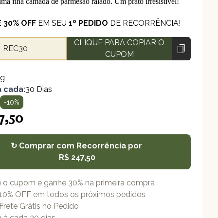
ma fina camada de parmesão ralado. Um prato irresistível!
 30% OFF
EM SEU
1º PEDIDO
DE RECORRÊNCIA!
CLIQUE PARA COPIAR O
REC30
CUPOM
0g
 cada:
30 Dias
0
-10%
7,50
↻ Comprar com Recorrência por
R$ 247,50
Bacalhau com Natas
e o cupom e ganhe 30% na primeira compra
10% OFF em todos os próximos pedidos
Frete Grátis no Pedido
 à cada 30 dias