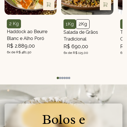
2 Kg
1Kg
2Kg
2
Peso
Peso
Peso
Haddock ao Beurre
Salada de Grãos
To
Blanc e Alho Poró
Tradicional
Ch
R$ 2.889,00
R$ 690,00
R$
6x de R$ 481,50
6x de R$ 115,00
6x d
Bolos e