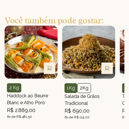
Você também pode gostar:
2 Kg
1Kg
2Kg
2
Peso
Peso
Peso
Haddock ao Beurre
Salada de Grãos
To
Blanc e Alho Poró
Tradicional
Ch
R$ 2.889,00
R$ 690,00
R$
6x de R$ 481,50
6x de R$ 115,00
6x d