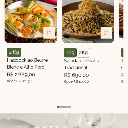
2 Kg
1Kg
2Kg
2
Peso
Peso
Peso
Haddock ao Beurre
Salada de Grãos
To
Blanc e Alho Poró
Tradicional
Ch
R$ 2.889,00
R$ 690,00
R$
6x de R$ 481,50
6x de R$ 115,00
6x d