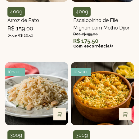
400g
400g
Peso
Peso
Arroz de Pato
Escalopinho de Filé
Mignon com Molho Dijon
R$ 159,00
De:
R$ 195,00
6x de R$ 26,50
R$ 175,50
Com Recorrência↻
10 % OFF
10 % OFF
300g
300g
Peso
Peso