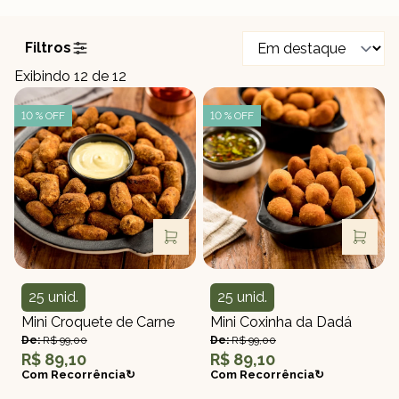
Filtros
Exibindo
12
de 12
10 % OFF
10 % OFF
25 unid.
25 unid.
Quantidade
Quantidade
Mini Croquete de Carne
Mini Coxinha da Dadá
De:
R$ 99,00
De:
R$ 99,00
R$ 89,10
R$ 89,10
Com Recorrência↻
Com Recorrência↻