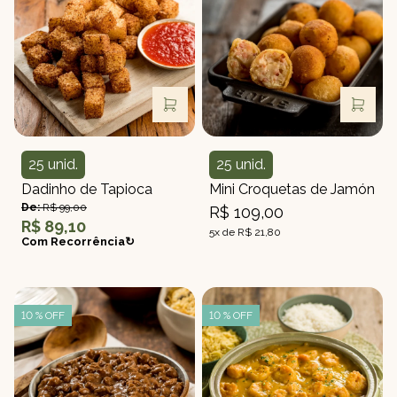
25 unid.
25 unid.
Quantidade
Quantidade
Dadinho de Tapioca
Mini Croquetas de Jamón
De:
R$ 99,00
R$ 109,00
R$ 89,10
5x de R$ 21,80
Com Recorrência↻
10 % OFF
10 % OFF