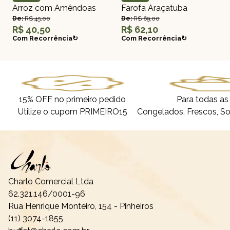
Arroz com Amêndoas
Farofa Araçatuba
De:
R$ 45,00
De:
R$ 69,00
R$ 40,50
R$ 62,10
Com Recorrência↻
Com Recorrência↻
15% OFF no primeiro pedido
Para todas as
Utilize o cupom PRIMEIRO15
Congelados, Frescos, So
Charlo Comercial Ltda
62.321.146/0001-96
Rua Henrique Monteiro, 154 - Pinheiros
(11) 3074-1855