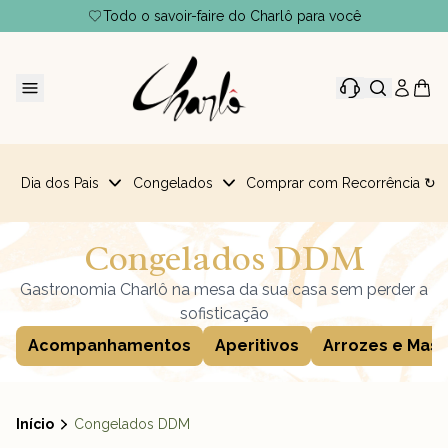
Todo o savoir-faire do Charlô para você
Dia dos Pais
Congelados
Comprar com Recorrência ↻
Congelados DDM
Gastronomia Charlô na mesa da sua casa sem perder a
sofisticação
Acompanhamentos
Aperitivos
Arrozes e Mas
Início
Congelados DDM