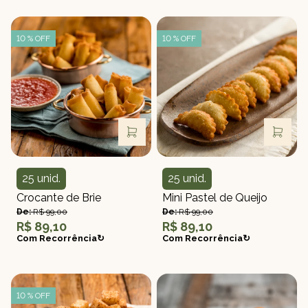
10 % OFF
10 % OFF
25 unid.
25 unid.
Quantidade
Quantidade
Crocante de Brie
Mini Pastel de Queijo
De:
R$ 99,00
De:
R$ 99,00
R$ 89,10
R$ 89,10
Com Recorrência↻
Com Recorrência↻
10 % OFF