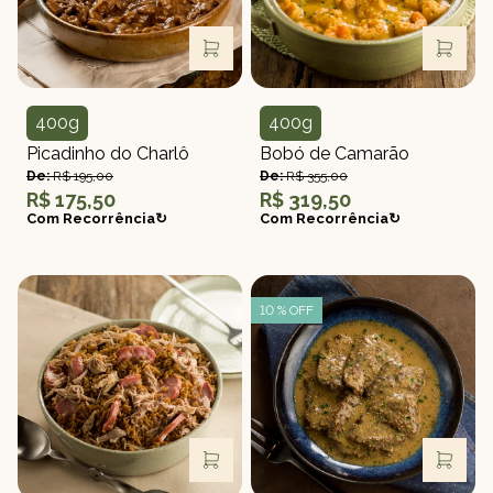
400g
400g
Peso
Peso
Picadinho do Charlô
Bobó de Camarão
De:
R$ 195,00
De:
R$ 355,00
R$ 175,50
R$ 319,50
Com Recorrência↻
Com Recorrência↻
10 % OFF